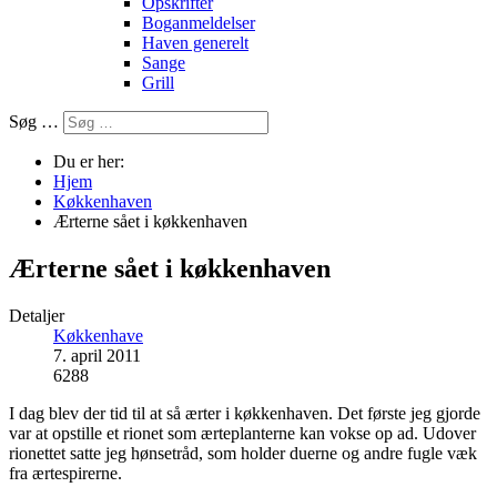
Opskrifter
Boganmeldelser
Haven generelt
Sange
Grill
Søg …
Du er her:
Hjem
Køkkenhaven
Ærterne sået i køkkenhaven
Ærterne sået i køkkenhaven
Detaljer
Køkkenhave
7. april 2011
6288
I dag blev der tid til at så ærter i køkkenhaven. Det første jeg gjorde
var at opstille et rionet som ærteplanterne kan vokse op ad. Udover
rionettet satte jeg hønsetråd, som holder duerne og andre fugle væk
fra ærtespirerne.