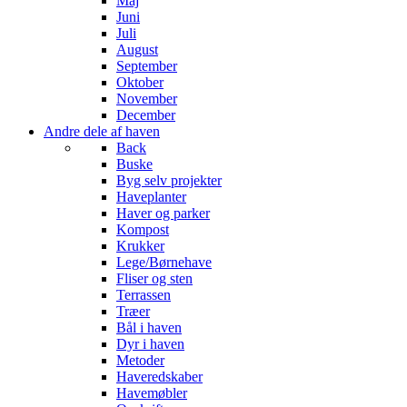
Maj
Juni
Juli
August
September
Oktober
November
December
Andre dele af haven
Back
Buske
Byg selv projekter
Haveplanter
Haver og parker
Kompost
Krukker
Lege/Børnehave
Fliser og sten
Terrassen
Træer
Bål i haven
Dyr i haven
Metoder
Haveredskaber
Havemøbler