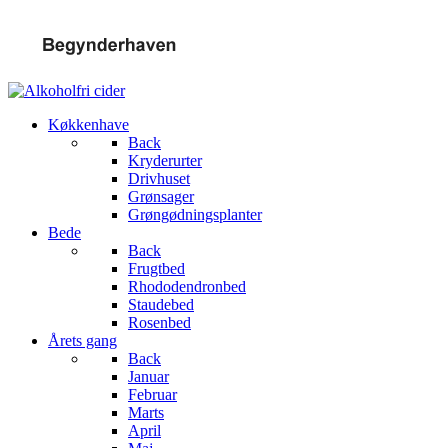
Køkkenhave
Back
Kryderurter
Drivhuset
Grønsager
Grøngødningsplanter
Bede
Back
Frugtbed
Rhododendronbed
Staudebed
Rosenbed
Årets gang
Back
Januar
Februar
Marts
April