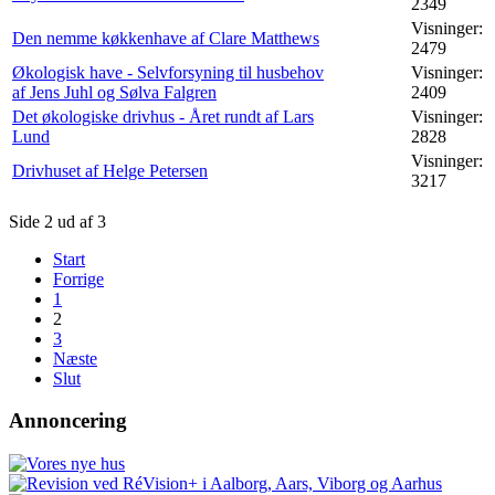
2349
Visninger:
Den nemme køkkenhave af Clare Matthews
2479
Økologisk have - Selvforsyning til husbehov
Visninger:
af Jens Juhl og Sølva Falgren
2409
Det økologiske drivhus - Året rundt af Lars
Visninger:
Lund
2828
Visninger:
Drivhuset af Helge Petersen
3217
Side 2 ud af 3
Start
Forrige
1
2
3
Næste
Slut
Annoncering