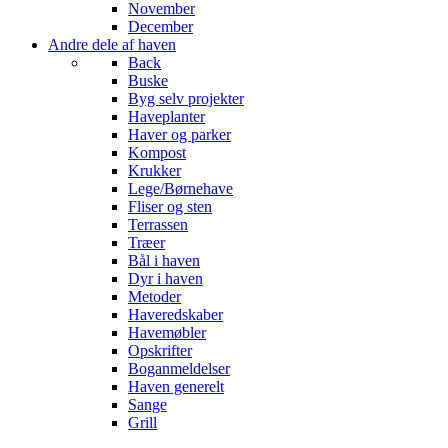
November
December
Andre dele af haven
Back
Buske
Byg selv projekter
Haveplanter
Haver og parker
Kompost
Krukker
Lege/Børnehave
Fliser og sten
Terrassen
Træer
Bål i haven
Dyr i haven
Metoder
Haveredskaber
Havemøbler
Opskrifter
Boganmeldelser
Haven generelt
Sange
Grill