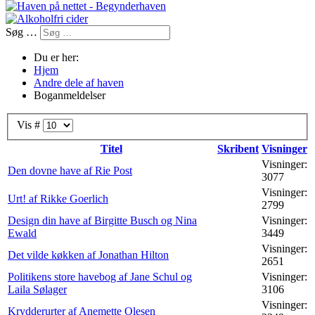
Søg …
Du er her:
Hjem
Andre dele af haven
Boganmeldelser
Vis #
Titel
Skribent
Visninger
Visninger:
Den dovne have af Rie Post
3077
Visninger:
Urt! af Rikke Goerlich
2799
Design din have af Birgitte Busch og Nina
Visninger:
Ewald
3449
Visninger:
Det vilde køkken af Jonathan Hilton
2651
Politikens store havebog af Jane Schul og
Visninger:
Laila Sølager
3106
Visninger:
Krydderurter af Anemette Olesen