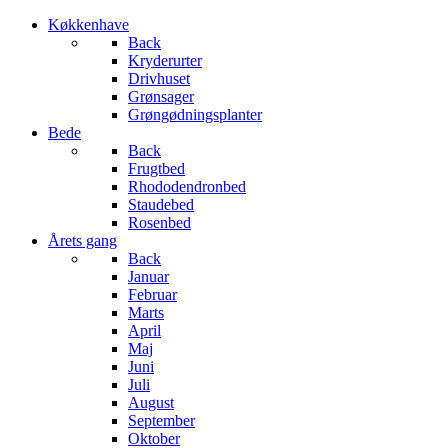
Køkkenhave
Back
Kryderurter
Drivhuset
Grønsager
Grøngødningsplanter
Bede
Back
Frugtbed
Rhododendronbed
Staudebed
Rosenbed
Årets gang
Back
Januar
Februar
Marts
April
Maj
Juni
Juli
August
September
Oktober