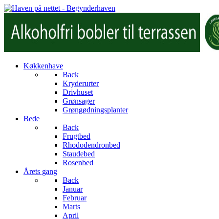
Køkkenhave
Back
Kryderurter
Drivhuset
Grønsager
Grøngødningsplanter
Bede
Back
Frugtbed
Rhododendronbed
Staudebed
Rosenbed
Årets gang
Back
Januar
Februar
Marts
April