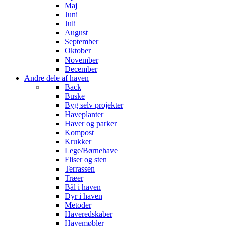
Maj
Juni
Juli
August
September
Oktober
November
December
Andre dele af haven
Back
Buske
Byg selv projekter
Haveplanter
Haver og parker
Kompost
Krukker
Lege/Børnehave
Fliser og sten
Terrassen
Træer
Bål i haven
Dyr i haven
Metoder
Haveredskaber
Havemøbler