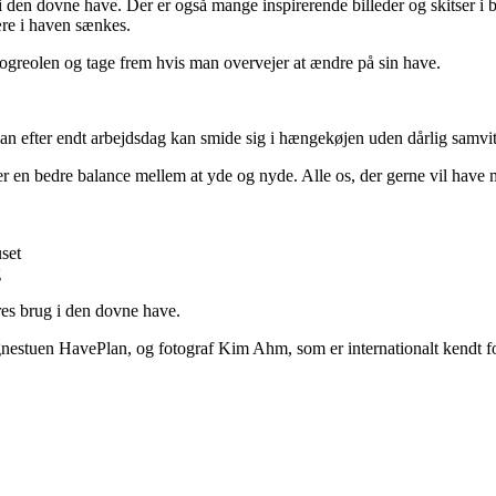
den dovne have. Der er også mange inspirerende billeder og skitser i bo
re i haven sænkes.
ogreolen og tage frem hvis man overvejer at ændre på sin have.
man efter endt arbejdsdag kan smide sig i hængekøjen uden dårlig samvit
en bedre balance mellem at yde og nyde. Alle os, der gerne vil have mere
uset
g
res brug i den dovne have.
gnestuen HavePlan, og fotograf Kim Ahm, som er internationalt kendt for