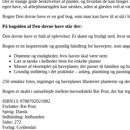
Der er mange gode beskrivelser af planter, og hvordan de kan bruges i 
egen have, så arbejdsmængden kan sænkes, uden at glæden ved at væ
Bogen Den dovne have er en god bog, som man kan have til at stå i b
På bagsiden af Den dovne have står der:
Den dovne have er fuld af oplevelser. Et skønt og frodigt sted, hvor 
Bogen er en inspirerende og grundig håndbog for haveejere, som søger 
Drømme og muligheder, hvis haven skal være nem
Lær at tænke i helheder frem for enkelte planter
Masser af eksempler på haveplaner, der passer til familien og h
Grundig indføring i det praktiske – anlæg, plantning og pasnin
250 smukke fotos, tegninger og haveplaner illustrerer planterne og de
Bogen er skabt i samarbejde mellem havearkitekt Rie Post, der har te
ISBN13: 9788702021882
Forfatter: Rie Post
Sprog: Dansk
Indbinding: Indbunden
Sider: 272
Forlag: Gyldendal