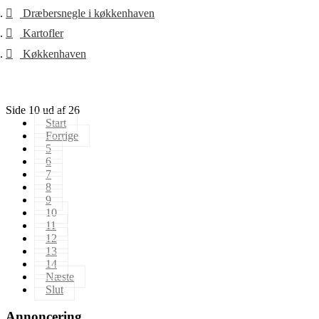
Dræbersnegle i køkkenhaven
Kartofler
Køkkenhaven
Side 10 ud af 26
Start
Forrige
5
6
7
8
9
10
11
12
13
14
Næste
Slut
Annoncering