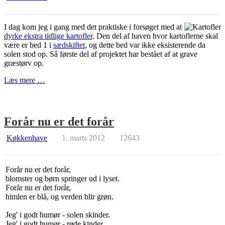
I dag kom jeg i gang med det praktiske i forsøget med at
dyrke ekstra tidlige kartofler
. Den del af haven hvor kartoflerne skal
være er bed 1 i
sædskiftet
, og dette bed var ikke eksisterende da
solen stod op. Så første del af projektet har bestået af at grave
græstørv op.
Læs mere …
Forår nu er det forår
Køkkenhave
1. marts 2012
12643
Forår nu er det forår,
blomster og børn springer ud i lyset.
Forår nu er det forår,
himlen er blå, og verden blir grøn.
Jeg' i godt humør - solen skinder.
Jeg' i godt humør - røde kinder.