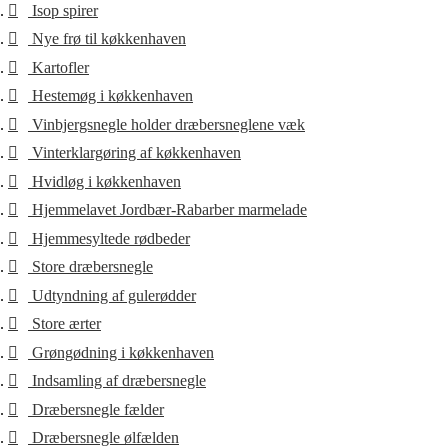
Isop spirer
Nye frø til køkkenhaven
Kartofler
Hestemøg i køkkenhaven
Vinbjergsnegle holder dræbersneglene væk
Vinterklargøring af køkkenhaven
Hvidløg i køkkenhaven
Hjemmelavet Jordbær-Rabarber marmelade
Hjemmesyltede rødbeder
Store dræbersnegle
Udtyndning af gulerødder
Store ærter
Grøngødning i køkkenhaven
Indsamling af dræbersnegle
Dræbersnegle fælder
Dræbersnegle ølfælden