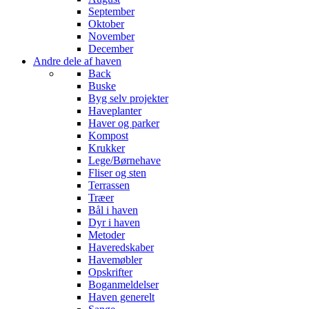
September
Oktober
November
December
Andre dele af haven
Back
Buske
Byg selv projekter
Haveplanter
Haver og parker
Kompost
Krukker
Lege/Børnehave
Fliser og sten
Terrassen
Træer
Bål i haven
Dyr i haven
Metoder
Haveredskaber
Havemøbler
Opskrifter
Boganmeldelser
Haven generelt