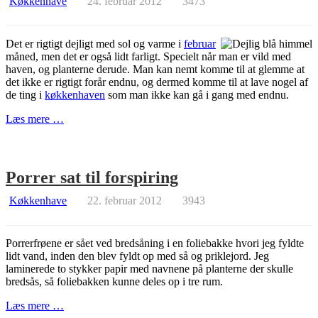
Køkkenhave
24. februar 2012
3473
Det er rigtigt dejligt med sol og varme i
februar
måned, men det er også lidt farligt. Specielt når man er vild med
haven, og planterne derude. Man kan nemt komme til at glemme at
det ikke er rigtigt forår endnu, og dermed komme til at lave nogel af
de ting i
køkkenhaven
som man ikke kan gå i gang med endnu.
Læs mere …
Porrer sat til forspiring
Køkkenhave
22. februar 2012
3943
Porrerfrøene er sået ved bredsåning i en foliebakke hvori jeg fyldte
lidt vand, inden den blev fyldt op med så og priklejord. Jeg
laminerede to stykker papir med navnene på planterne der skulle
bredsås, så foliebakken kunne deles op i tre rum.
Læs mere …