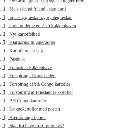
De første græskar og squash kigger frem
Majs sået på friland i start april
Squash, græskar og pyntegræskar
Gulerødderne er sået i køkkenhaven
Nyt kartoffelbed
Klargøring til gulerødder
Kartoflerne er lagt
Pastinak
Forårsklar køkkenhave
Forspiring af knoldselleri
Forspiring af blå Congo kartofler
Forspirring af Frieslander kartofler
Blå Congo kartofler
Læggekartofler med posten
Bredsåning af porer
Skal frø have frost før de sås?