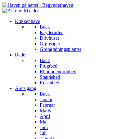
Køkkenhave
Back
Kryderurter
Drivhuset
Grønsager
Grøngødningsplanter
Bede
Back
Frugtbed
Rhododendronbed
Staudebed
Rosenbed
Årets gang
Back
Januar
Februar
Marts
April
Maj
Juni
Juli
August