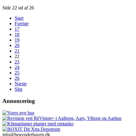
Side 22 ud af 26
Start
Forrige
17
18
19
20
21
22
23
24
25
26
Næste
Slut
Annoncering
info@begynderhaven.dk