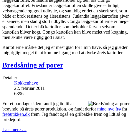
læggekartofler, Jutlandia læggekartofler og den blå Congo
læggekartoffel. Frieslander læggekartoflen skulle give et tidligt,
velsmagende og godt udbytte, og samtidig er det en stærk sort, som
både er brok resistens og åleresistens. Jutlandia læggekartoflen giver
et senere, men stadig stort udbytte. Congo læggekartoflerne er meget
spændende. Det er blå kartofler, som beholder farven selvom
kartoflen bliver kogt. Congo kartoflen kan blive melet ved kogning,
men skulle være rigtig god i salat.
Kartoflerne måske det jeg er mest glad for i min have, så jeg glæder
mig rigtigt meget til at komme i gang med at dyrke årets kartofler.
Bredsåning af porer
Detaljer
Køkkenhave
22. februar 2011
6396
For et par dage siden fandt jeg tid til at
begynde på årets porer produktion, og fandt derfor
mine nye frø
fra
frøbutikken.dk
frem. Jeg fandt også en grilbakke frem og lidt så og
priklejord.
Læs mere …