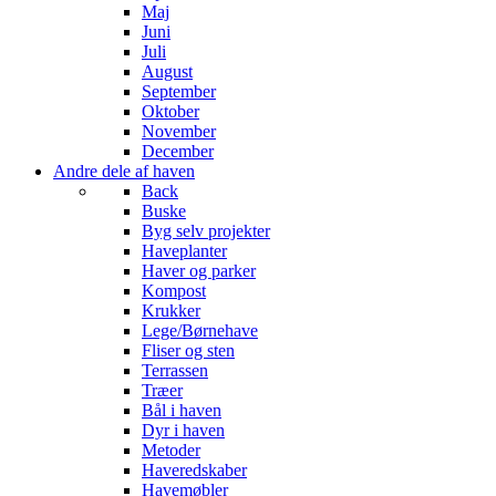
Maj
Juni
Juli
August
September
Oktober
November
December
Andre dele af haven
Back
Buske
Byg selv projekter
Haveplanter
Haver og parker
Kompost
Krukker
Lege/Børnehave
Fliser og sten
Terrassen
Træer
Bål i haven
Dyr i haven
Metoder
Haveredskaber
Havemøbler