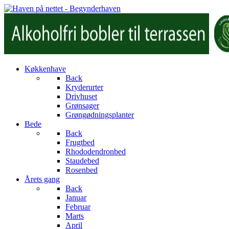
Køkkenhave
Back
Kryderurter
Drivhuset
Grønsager
Grøngødningsplanter
Bede
Back
Frugtbed
Rhododendronbed
Staudebed
Rosenbed
Årets gang
Back
Januar
Februar
Marts
April