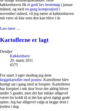
de tidlige sommergulerødder. Hele
køkkenhaven fik
et godt læs hestemøg
i januar
måned, og med
en gang kompostjord
i
november måned, vil jeg mene at køkkenhaven
må være så klar som den kan blive i år.
Læs mere …
Kartoflerne er lagt
Detaljer
Køkkenhave
20. marts 2011
6575
For snart 3 uger modtog jeg årets
læggekartofler med posten
. Kartoflerne blev
hurtigt sat i gang med at forspire. Kartoflerne
har forspiret i mit skur hvor der aldrig bliver
under 5 grader, men det har måske alligevel
været for koldt til at det har givet rigtigt gode
spirer. Jeg har alligevel valgt at lægge dem i
jorden i dag.