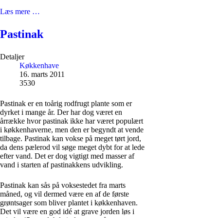
Læs mere …
Pastinak
Detaljer
Køkkenhave
16. marts 2011
3530
Pastinak er en toårig rodfrugt plante som er
dyrket i mange år. Der har dog været en
årrække hvor pastinak ikke har været populært
i køkkenhaverne, men den er begyndt at vende
tilbage. Pastinak kan vokse på meget tørt jord,
da dens pælerod vil søge meget dybt for at lede
efter vand. Det er dog vigtigt med masser af
vand i starten af pastinakkens udvikling.
Pastinak kan sås på voksestedet fra marts
måned, og vil dermed være en af de første
grøntsager som bliver plantet i køkkenhaven.
Det vil være en god idé at grave jorden løs i