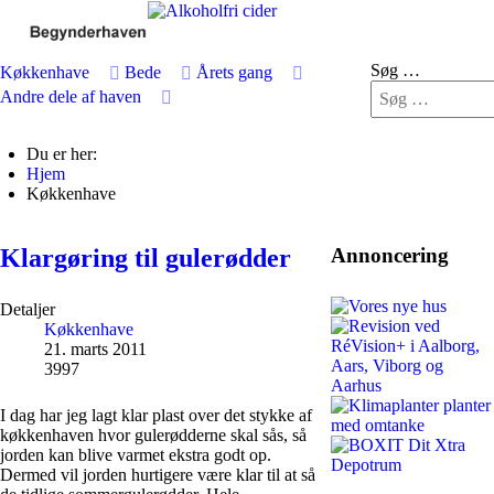
Søg …
Køkkenhave
Bede
Årets gang
Andre dele af haven
Du er her:
Hjem
Køkkenhave
Klargøring til gulerødder
Annoncering
Detaljer
Køkkenhave
21. marts 2011
3997
I dag har jeg lagt klar plast over det stykke af
køkkenhaven hvor gulerødderne skal sås, så
jorden kan blive varmet ekstra godt op.
Dermed vil jorden hurtigere være klar til at så