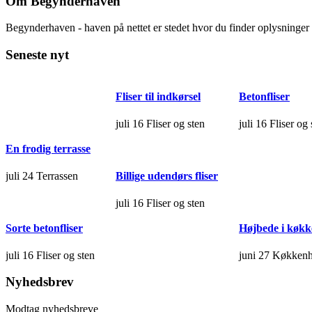
Om Begynderhaven
Begynderhaven - haven på nettet er stedet hvor du finder oplysninge
Seneste nyt
Fliser til indkørsel
Betonfliser
juli 16
Fliser og sten
juli 16
Fliser og 
En frodig terrasse
Billige udendørs fliser
juli 24
Terrassen
juli 16
Fliser og sten
Sorte betonfliser
Højbede i køk
juli 16
Fliser og sten
juni 27
Køkkenh
Nyhedsbrev
Modtag nyhedsbreve