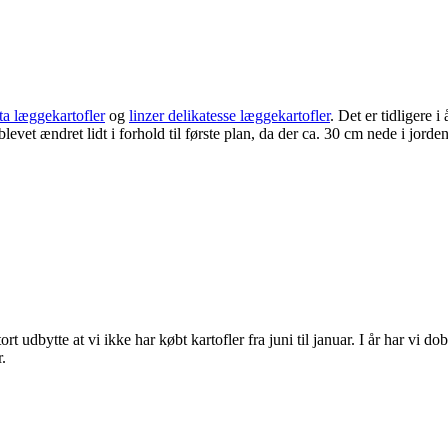
ta læggekartofler
og
linzer delikatesse læggekartofler
. Det er tidligere i
 blevet ændret lidt i forhold til første plan, da der ca. 30 cm nede i jorde
rt udbytte at vi ikke har købt kartofler fra juni til januar. I år har vi d
.