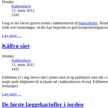
Detaljer
Køkkenhave
13. marts 2012
5242
I dag er der blevet gravet render i køkkenhaven til
bladsellerien
. Rend
fyldt over hestemøget, så der kan begynde en god komposteringsproce
Læs mere …
Kålfrø sået
Detaljer
Køkkenhave
13. marts 2012
4101
Kålfrøene er i dag blevet sået i potter med så og priklejord som står i
nogle gode kålplanter til at plante ud i køkkenhaven til maj. Kålfrøene
fordamper.
Læs mere …
De første læggekartofler i jorden