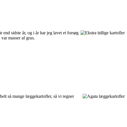
 år end sidste år, og i år har jeg lavet et forsøg
n var masser af grus.
obbelt så mange læggekartofler, så vi regner