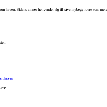
r om haven. Sidens emner henvender sig til såvel nybegyndere som mere
sten
kenhaven
ave