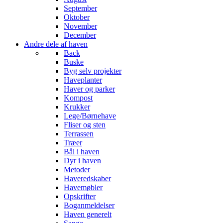
September
Oktober
November
December
Andre dele af haven
Back
Buske
Byg selv projekter
Haveplanter
Haver og parker
Kompost
Krukker
Lege/Børnehave
Fliser og sten
Terrassen
Træer
Bål i haven
Dyr i haven
Metoder
Haveredskaber
Havemøbler
Opskrifter
Boganmeldelser
Haven generelt