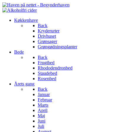
Køkkenhave
Back
Kryderurter
Drivhuset
Grønsager
Grøngødningsplanter
Bede
Back
Frugtbed
Rhododendronbed
Staudebed
Rosenbed
Årets gang
Back
Januar
Februar
Marts
April
Maj
Juni
Juli
August