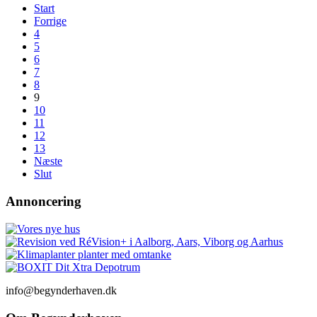
Start
Forrige
4
5
6
7
8
9
10
11
12
13
Næste
Slut
Annoncering
info@begynderhaven.dk