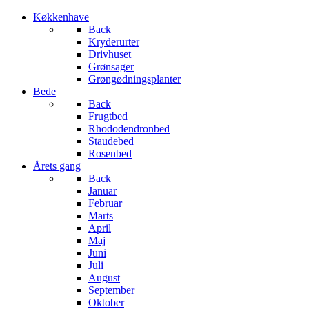
Køkkenhave
Back
Kryderurter
Drivhuset
Grønsager
Grøngødningsplanter
Bede
Back
Frugtbed
Rhododendronbed
Staudebed
Rosenbed
Årets gang
Back
Januar
Februar
Marts
April
Maj
Juni
Juli
August
September
Oktober