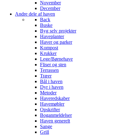
November
December
Andre dele af haven
Back
Buske
Byg selv projekter
Haveplanter
Haver og parker
Kompost
Krukker
Lege/Børnehave
Fliser og sten
Terrassen
Træer
Bål i haven
Dyr i haven
Metoder
Haveredskaber
Havemøbler
Opskrifter
Boganmeldelser
Haven generelt
Sange
Grill