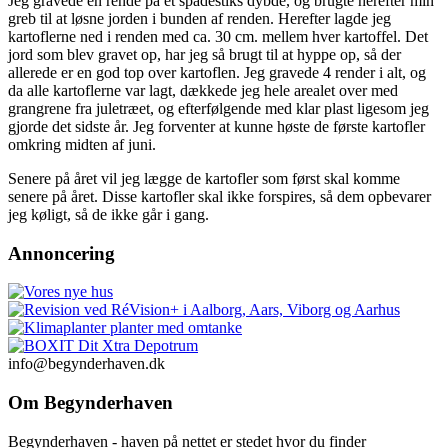
Jeg gravede en rende på et spadestiks dybde, og brugte herefter min
greb til at løsne jorden i bunden af renden. Herefter lagde jeg
kartoflerne ned i renden med ca. 30 cm. mellem hver kartoffel. Det
jord som blev gravet op, har jeg så brugt til at hyppe op, så der
allerede er en god top over kartoflen. Jeg gravede 4 render i alt, og
da alle kartoflerne var lagt, dækkede jeg hele arealet over med
grangrene fra juletræet, og efterfølgende med klar plast ligesom jeg
gjorde det sidste år. Jeg forventer at kunne høste de første kartofler
omkring midten af juni.
Senere på året vil jeg lægge de kartofler som først skal komme
senere på året. Disse kartofler skal ikke forspires, så dem opbevarer
jeg køligt, så de ikke går i gang.
Annoncering
info@begynderhaven.dk
Om Begynderhaven
Begynderhaven - haven på nettet er stedet hvor du finder