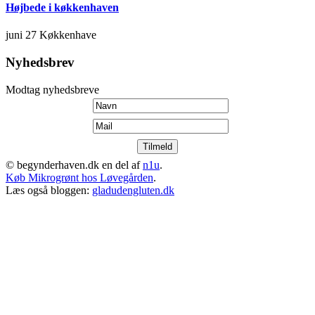
Højbede i køkkenhaven
juni 27
Køkkenhave
Nyhedsbrev
Modtag nyhedsbreve
© begynderhaven.dk en del af
n1u
.
Køb Mikrogrønt hos Løvegården
.
Læs også bloggen:
gladudengluten.dk