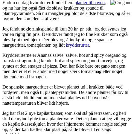
Endnu en dag hvor der er fundet flere
planter til haven
,
og nu har jeg også fået de sidste krukker og spande til
plantepyramiden. Så nu mangler jeg blot de sidste blomster, og så er
pyramiden som den skal være.
Jeg fandt nogle zinkspande til kun 20 kr. pr. stk., og det syntes jeg
var en rigtig fin pris. Derudover fandt jeg to fine krukker som også
blev købt med hjem. Der blev også indkøbt nogle spanske
margueritter, tomatplanter, og lidt
krydderurter
.
Krydderurterne er Ananas salvie, salvie, hot and spicy oregano og
fransk estragon. Jeg kender hot and spicy oregano i forvejen, og
syntes at den smager af pizza. Den har ikke bare oregano smagen,
men der er et eller andet med noget stærk tomatsmag eller noget
lignende med i smagen.
De spanske margueritter er blevet plantet ud i krukker, både ved
fordøren, men også til plantepyramiden. De andre planter får lov til
at stå inde lidt tid endnu, men skal plantes ud i haven når
nattetemperaturen bliver lidt højere.
Jeg har fået 2 nye kapilærkasser, som skal stå på terrassen, og heri
skal de nyindkøbte tomatplanter være. Det er planen at jeg vil bygge
en kapilærkasseskjuler, hvor der i hjørnerne kommer nogle stolper
op, så der kan hæftes klar plast på, så de bliver til en slags