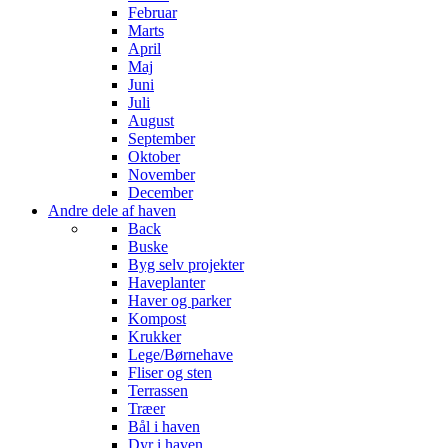
Februar
Marts
April
Maj
Juni
Juli
August
September
Oktober
November
December
Andre dele af haven
Back
Buske
Byg selv projekter
Haveplanter
Haver og parker
Kompost
Krukker
Lege/Børnehave
Fliser og sten
Terrassen
Træer
Bål i haven
Dyr i haven