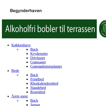
Køkkenhave
Back
Kryderurter
Drivhuset
Grønsager
Grøngødningsplanter
Bede
Back
Frugtbed
Rhododendronbed
Staudebed
Rosenbed
Årets gang
Back
Januar