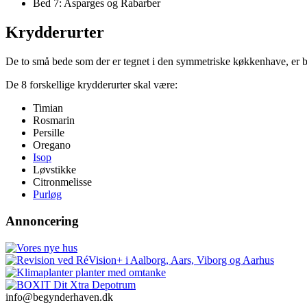
Bed 7: Asparges og Rabarber
Krydderurter
De to små bede som der er tegnet i den symmetriske køkkenhave, er begg
De 8 forskellige krydderurter skal være:
Timian
Rosmarin
Persille
Oregano
Isop
Løvstikke
Citronmelisse
Purløg
Annoncering
info@begynderhaven.dk