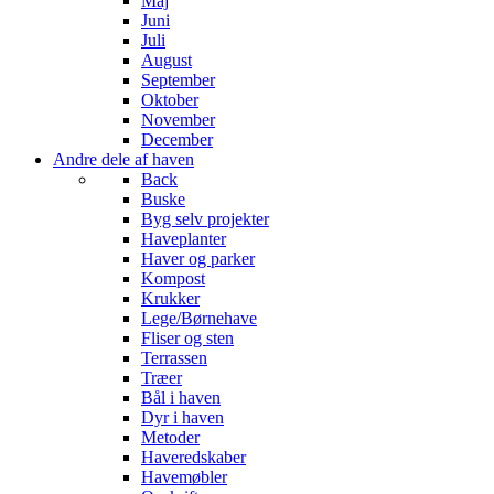
Maj
Juni
Juli
August
September
Oktober
November
December
Andre dele af haven
Back
Buske
Byg selv projekter
Haveplanter
Haver og parker
Kompost
Krukker
Lege/Børnehave
Fliser og sten
Terrassen
Træer
Bål i haven
Dyr i haven
Metoder
Haveredskaber
Havemøbler