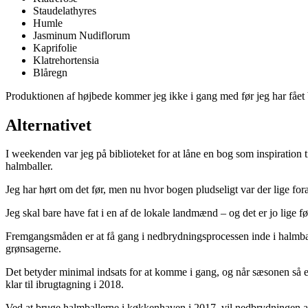
Staudelathyres
Humle
Jasminum Nudiflorum
Kaprifolie
Klatrehortensia
Blåregn
Produktionen af højbede kommer jeg ikke i gang med før jeg har fået 
Alternativet
I weekenden var jeg på biblioteket for at låne en bog som inspiration 
halmballer.
Jeg har hørt om det før, men nu hvor bogen pludseligt var der lige for
Jeg skal bare have fat i en af de lokale landmænd – og det er jo lige før
Fremgangsmåden er at få gang i nedbrydningsprocessen inde i halmball
grønsagerne.
Det betyder minimal indsats for at komme i gang, og når sæsonen så er 
klar til ibrugtagning i 2018.
Ved at bruge halmballerne i køkkenhaven i 2017, vil nedbrydningen af 