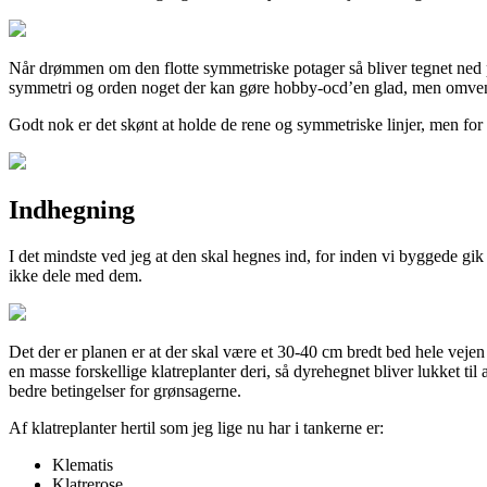
Når drømmen om den flotte symmetriske potager så bliver tegnet ned p
symmetri og orden noget der kan gøre hobby-ocd’en glad, men omvendt
Godt nok er det skønt at holde de rene og symmetriske linjer, men for
Indhegning
I det mindste ved jeg at den skal hegnes ind, for inden vi byggede g
ikke dele med dem.
Det der er planen er at der skal være et 30-40 cm bredt bed hele veje
en masse forskellige klatreplanter deri, så dyrehegnet bliver lukket ti
bedre betingelser for grønsagerne.
Af klatreplanter hertil som jeg lige nu har i tankerne er:
Klematis
Klatrerose