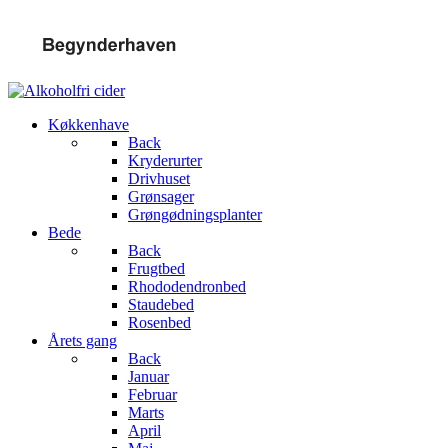
Køkkenhave
Back
Kryderurter
Drivhuset
Grønsager
Grøngødningsplanter
Bede
Back
Frugtbed
Rhododendronbed
Staudebed
Rosenbed
Årets gang
Back
Januar
Februar
Marts
April