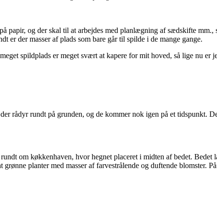
å papir, og der skal til at arbejdes med planlægning af sædskifte mm.
 er der masser af plads som bare går til spilde i de mange gange.
 meget spildplads er meget svært at kapere for mit hoved, så lige nu er
ik der rådyr rundt på grunden, og de kommer nok igen på et tidspunkt. 
n rundt om køkkenhaven, hvor hegnet placeret i midten af bedet. Bedet la
l at grønne planter med masser af farvestrålende og duftende blomster. På