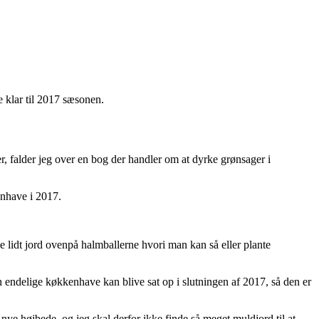
 klar til 2017 sæsonen.
er, falder jeg over en bog der handler om at dyrke grønsager i
enhave i 2017.
 lidt jord ovenpå halmballerne hvori man kan så eller plante
n endelige køkkenhave kan blive sat op i slutningen af 2017, så den er
ye højbede, og jeg skal derfor ikke finde så meget muldjord til at