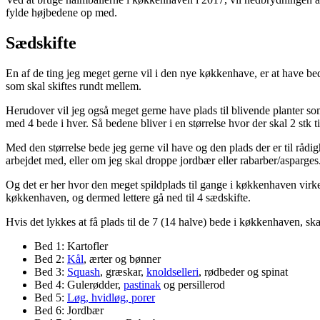
fylde højbedene op med.
Sædskifte
En af de ting jeg meget gerne vil i den nye køkkenhave, er at have bede
som skal skiftes rundt mellem.
Herudover vil jeg også meget gerne have plads til blivende planter so
med 4 bede i hver. Så bedene bliver i en størrelse hvor der skal 2 stk til
Med den størrelse bede jeg gerne vil have og den plads der er til rådighe
arbejdet med, eller om jeg skal droppe jordbær eller rabarber/asparges
Og det er her hvor den meget spildplads til gange i køkkenhaven virkeli
køkkenhaven, og dermed lettere gå ned til 4 sædskifte.
Hvis det lykkes at få plads til de 7 (14 halve) bede i køkkenhaven, s
Bed 1: Kartofler
Bed 2:
Kål
, ærter og bønner
Bed 3:
Squash
, græskar,
knoldselleri
, rødbeder og spinat
Bed 4: Gulerødder,
pastinak
og persillerod
Bed 5:
Løg, hvidløg, porer
Bed 6: Jordbær