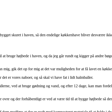
bygget skuret i haven, så den endelige køkkenhave bliver desværre ikke
til at bruge højbede i haven, og da jeg går rundt og kigger på andre bøg
an mig, gik det op for mig at det var muligheden for at få lavet en køkk
 det er vores naboer, og så skal vi have fat i lidt halmballer.
erne, ved at bruge gødning og vand, og efter 12 dage, kan man fordele
ovre og der forhåbentligt er ved at være tid til at bygge højbede så de
dem medføre at der er godt med komposteret materiale til at fylde i de n