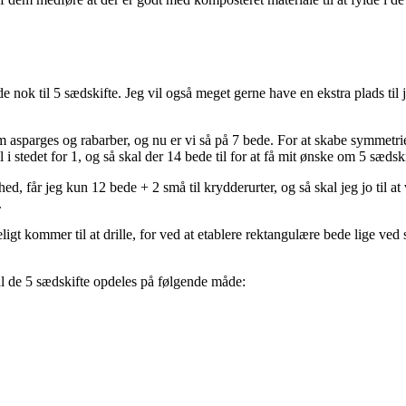
 nok til 5 sædskifte. Jeg vil også meget gerne have en ekstra plads til jo
m asparges og rabarber, og nu er vi så på 7 bede. For at skabe symmetri
 i stedet for 1, og så skal der 14 bede til for at få mit ønske om 5 sædskif
d, får jeg kun 12 bede + 2 små til krydderurter, og så skal jeg jo til at v
.
gt kommer til at drille, for ved at etablere rektangulære bede lige ved 
kal de 5 sædskifte opdeles på følgende måde: