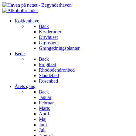
Køkkenhave
Back
Kryderurter
Drivhuset
Grønsager
Grøngødningsplanter
Bede
Back
Frugtbed
Rhododendronbed
Staudebed
Rosenbed
Årets gang
Back
Januar
Februar
Marts
April
Maj
Juni
Juli
August