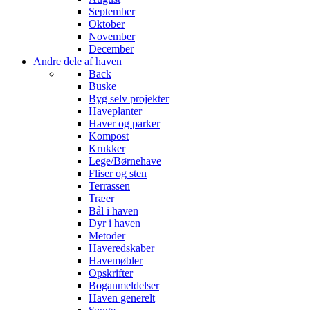
September
Oktober
November
December
Andre dele af haven
Back
Buske
Byg selv projekter
Haveplanter
Haver og parker
Kompost
Krukker
Lege/Børnehave
Fliser og sten
Terrassen
Træer
Bål i haven
Dyr i haven
Metoder
Haveredskaber
Havemøbler
Opskrifter
Boganmeldelser
Haven generelt