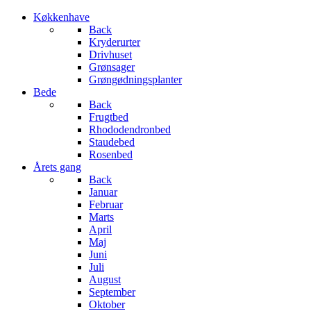
Køkkenhave
Back
Kryderurter
Drivhuset
Grønsager
Grøngødningsplanter
Bede
Back
Frugtbed
Rhododendronbed
Staudebed
Rosenbed
Årets gang
Back
Januar
Februar
Marts
April
Maj
Juni
Juli
August
September
Oktober