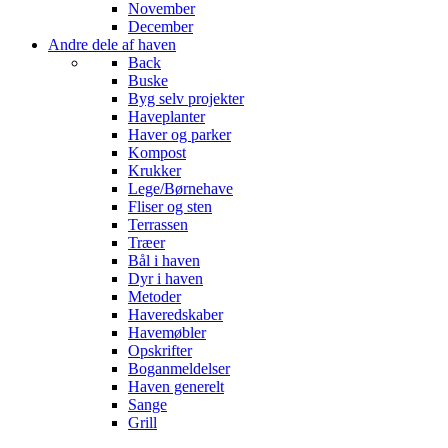
November
December
Andre dele af haven
Back
Buske
Byg selv projekter
Haveplanter
Haver og parker
Kompost
Krukker
Lege/Børnehave
Fliser og sten
Terrassen
Træer
Bål i haven
Dyr i haven
Metoder
Haveredskaber
Havemøbler
Opskrifter
Boganmeldelser
Haven generelt
Sange
Grill