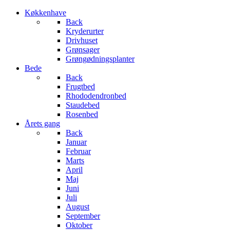
Køkkenhave
Back
Kryderurter
Drivhuset
Grønsager
Grøngødningsplanter
Bede
Back
Frugtbed
Rhododendronbed
Staudebed
Rosenbed
Årets gang
Back
Januar
Februar
Marts
April
Maj
Juni
Juli
August
September
Oktober