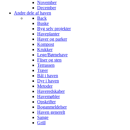
November
December
Andre dele af haven
Back
Buske
Byg selv projekter
Haveplanter
Haver og parker
Kompost
Krukker
Lege/Børnehave
Fliser og sten
Terrassen
Træer
Bål i haven
Dyr i haven
Metoder
Haveredskaber
Havemøbler
Opskrifter
Boganmeldelser
Haven generelt
Sange
Grill