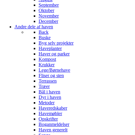
September
Oktober
November
December
Andre dele af haven
Back
Buske
Byg selv projekter
Haveplanter
Haver og parker
Kompost
Krukker
Lege/Børnehave
Fliser og sten
Terrassen
Træer
Bål i haven
Dyr i haven
Metoder
Haveredskaber
Havemøbler
Opskrifter
Boganmeldelser
Haven generelt