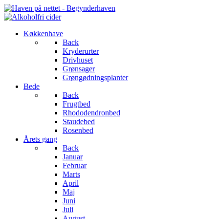
Køkkenhave
Back
Kryderurter
Drivhuset
Grønsager
Grøngødningsplanter
Bede
Back
Frugtbed
Rhododendronbed
Staudebed
Rosenbed
Årets gang
Back
Januar
Februar
Marts
April
Maj
Juni
Juli
August