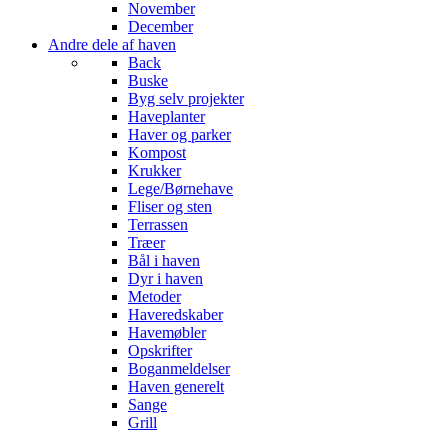
November
December
Andre dele af haven
Back
Buske
Byg selv projekter
Haveplanter
Haver og parker
Kompost
Krukker
Lege/Børnehave
Fliser og sten
Terrassen
Træer
Bål i haven
Dyr i haven
Metoder
Haveredskaber
Havemøbler
Opskrifter
Boganmeldelser
Haven generelt
Sange
Grill