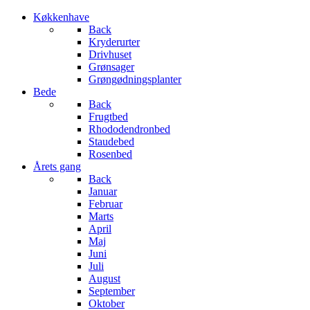
Køkkenhave
Back
Kryderurter
Drivhuset
Grønsager
Grøngødningsplanter
Bede
Back
Frugtbed
Rhododendronbed
Staudebed
Rosenbed
Årets gang
Back
Januar
Februar
Marts
April
Maj
Juni
Juli
August
September
Oktober