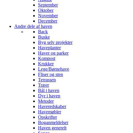
September
Oktober
November
December
Andre dele af haven
Back
Buske
Byg selv projekter
Haveplanter
Haver og parker
Kompost
Krukker
Lege/Børnehave
Fliser og sten
Terrassen
Træer
Bål i haven
Dyr i haven
Metoder
Haveredskaber
Havemøbler
Opskrifter
Boganmeldelser
Haven generelt