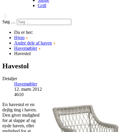
Sange
Grill
Søg …
Du er her:
Hjem
Andre dele af haven
Havemøbler
Havestol
Havestol
Detaljer
Havemøbler
12. marts 2012
4610
En havestol er en
dejlig ting i haven.
Den giver mulighed
for at slappe af og
nyde haven, eller
mulighed for at