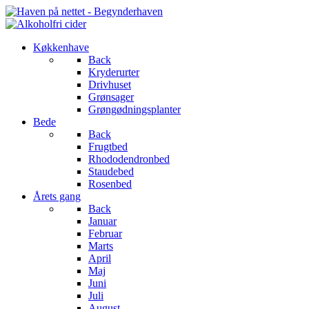
Køkkenhave
Back
Kryderurter
Drivhuset
Grønsager
Grøngødningsplanter
Bede
Back
Frugtbed
Rhododendronbed
Staudebed
Rosenbed
Årets gang
Back
Januar
Februar
Marts
April
Maj
Juni
Juli
August