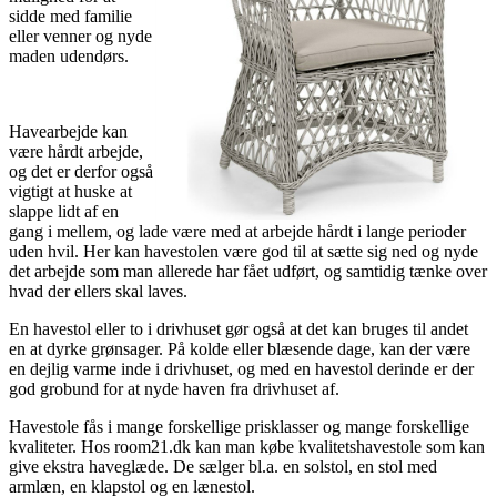
sidde med familie
eller venner og nyde
maden udendørs.
Havearbejde kan
være hårdt arbejde,
og det er derfor også
vigtigt at huske at
slappe lidt af en
gang i mellem, og lade være med at arbejde hårdt i lange perioder
uden hvil. Her kan havestolen være god til at sætte sig ned og nyde
det arbejde som man allerede har fået udført, og samtidig tænke over
hvad der ellers skal laves.
En havestol eller to i drivhuset gør også at det kan bruges til andet
en at dyrke grønsager. På kolde eller blæsende dage, kan der være
en dejlig varme inde i drivhuset, og med en havestol derinde er der
god grobund for at nyde haven fra drivhuset af.
Havestole fås i mange forskellige prisklasser og mange forskellige
kvaliteter. Hos room21.dk kan man købe kvalitetshavestole som kan
give ekstra haveglæde. De sælger bl.a. en solstol, en stol med
armlæn, en klapstol og en lænestol.