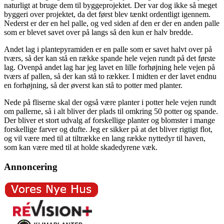
naturligt at bruge dem til byggeprojektet. Der var dog ikke så meget
byggeri over projektet, da det først blev tænkt ordentligt igennem.
Nederst er der en hel palle, og ved siden af den er der en anden palle
som er blevet savet over på langs så den kun er halv bredde.
Andet lag i plantepyramiden er en palle som er savet halvt over på
tværs, så der kan stå en række spande hele vejen rundt på det første
lag. Ovenpå andet lag har jeg lavet en lille forhøjning hele vejen på
tværs af pallen, så der kan stå to rækker. I midten er der lavet endnu
en forhøjning, så der øverst kan stå to potter med planter.
Nede på fliserne skal der også være planter i potter hele vejen rundt
om pallerne, så i alt bliver der plads til omkring 50 potter og spande.
Der bliver et stort udvalg af forskellige planter og blomster i mange
forskellige farver og dufte. Jeg er sikker på at det bliver rigtigt flot,
og vil være med til at tiltrække en lang række nyttedyr til haven,
som kan være med til at holde skadedyrene væk.
Annoncering