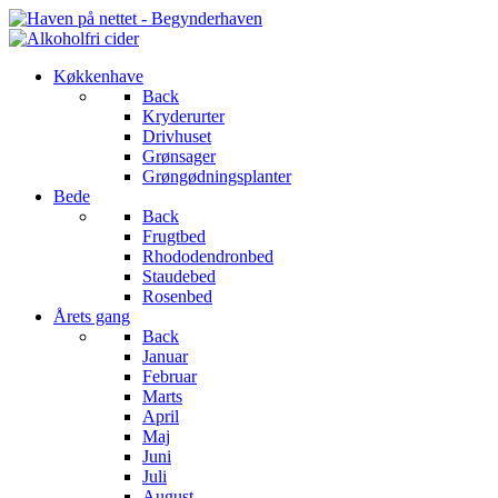
Køkkenhave
Back
Kryderurter
Drivhuset
Grønsager
Grøngødningsplanter
Bede
Back
Frugtbed
Rhododendronbed
Staudebed
Rosenbed
Årets gang
Back
Januar
Februar
Marts
April
Maj
Juni
Juli
August