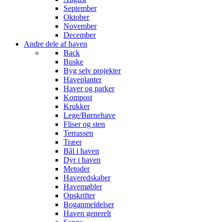
September
Oktober
November
December
Andre dele af haven
Back
Buske
Byg selv projekter
Haveplanter
Haver og parker
Kompost
Krukker
Lege/Børnehave
Fliser og sten
Terrassen
Træer
Bål i haven
Dyr i haven
Metoder
Haveredskaber
Havemøbler
Opskrifter
Boganmeldelser
Haven generelt