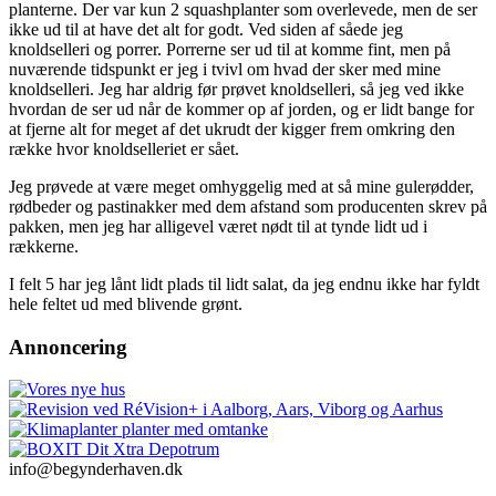
planterne. Der var kun 2 squashplanter som overlevede, men de ser
ikke ud til at have det alt for godt. Ved siden af såede jeg
knoldselleri og porrer. Porrerne ser ud til at komme fint, men på
nuværende tidspunkt er jeg i tvivl om hvad der sker med mine
knoldselleri. Jeg har aldrig før prøvet knoldselleri, så jeg ved ikke
hvordan de ser ud når de kommer op af jorden, og er lidt bange for
at fjerne alt for meget af det ukrudt der kigger frem omkring den
række hvor knoldselleriet er sået.
Jeg prøvede at være meget omhyggelig med at så mine gulerødder,
rødbeder og pastinakker med dem afstand som producenten skrev på
pakken, men jeg har alligevel været nødt til at tynde lidt ud i
rækkerne.
I felt 5 har jeg lånt lidt plads til lidt salat, da jeg endnu ikke har fyldt
hele feltet ud med blivende grønt.
Annoncering
info@begynderhaven.dk