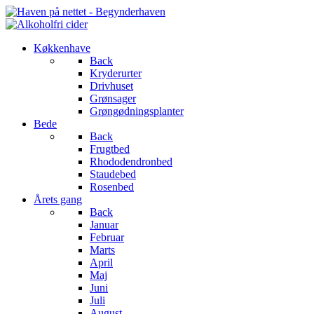
Køkkenhave
Back
Kryderurter
Drivhuset
Grønsager
Grøngødningsplanter
Bede
Back
Frugtbed
Rhododendronbed
Staudebed
Rosenbed
Årets gang
Back
Januar
Februar
Marts
April
Maj
Juni
Juli
August