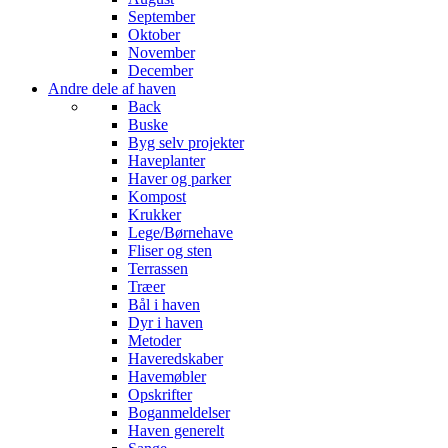
September
Oktober
November
December
Andre dele af haven
Back
Buske
Byg selv projekter
Haveplanter
Haver og parker
Kompost
Krukker
Lege/Børnehave
Fliser og sten
Terrassen
Træer
Bål i haven
Dyr i haven
Metoder
Haveredskaber
Havemøbler
Opskrifter
Boganmeldelser
Haven generelt