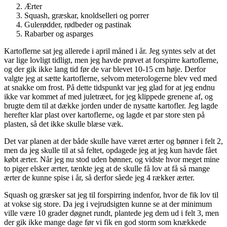
Ærter
Squash, græskar, knoldselleri og porrer
Gulerødder, rødbeder og pastinak
Rabarber og asparges
Kartoflerne sat jeg allerede i april måned i år. Jeg syntes selv at det
var lige lovligt tidligt, men jeg havde prøvet at forspirre kartoflerne,
og der gik ikke lang tid før de var blevet 10-15 cm høje. Derfor
valgte jeg at sætte kartoflerne, selvom meterologerne blev ved med
at snakke om frost. På dette tidspunkt var jeg glad for at jeg endnu
ikke var kommet af med juletræet, for jeg klippede grenene af, og
brugte dem til at dække jorden under de nysatte kartofler. Jeg lagde
herefter klar plast over kartoflerne, og lagde et par store sten på
plasten, så det ikke skulle blæse væk.
Det var planen at der både skulle have været ærter og bønner i felt 2,
men da jeg skulle til at så feltet, opdagede jeg at jeg kun havde fået
købt ærter. Når jeg nu stod uden bønner, og vidste hvor meget mine
to piger elsker ærter, tænkte jeg at de skulle få lov at få så mange
ærter de kunne spise i år, så derfor såede jeg 4 rækker ærter.
Squash og græsker sat jeg til forspirring indenfor, hvor de fik lov til
at vokse sig store. Da jeg i vejrudsigten kunne se at der minimum
ville være 10 grader døgnet rundt, plantede jeg dem ud i felt 3, men
der gik ikke mange dage før vi fik en god storm som knækkede