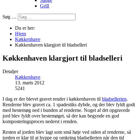
Sange
Grill
Søg …
Du er her:
Hjem
Køkkenhave
Køkkenhaven klargjort til bladselleri
Køkkenhaven klargjort til bladselleri
Detaljer
Køkkenhave
13. marts 2012
5241
I dag er der blevet gravet render i køkkenhaven til
bladsellerien
.
Renderne blev gravet ca. 1 spadestiks dybde, og der blev fyldt godt
med hestemøg ned i bunden af renderne. Noget af det opgravede
jord blev fyldt over hestemøget, så der kan begynde en god
komposteringsproces nederst i renden.
Resten af jorden blev lagt som små høje ved siden af renderne, så
jorden er klar til at hyppe op omkring bladsellerien når den tid