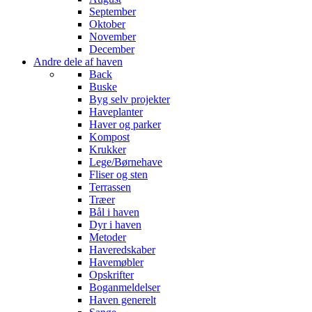
September
Oktober
November
December
Andre dele af haven
Back
Buske
Byg selv projekter
Haveplanter
Haver og parker
Kompost
Krukker
Lege/Børnehave
Fliser og sten
Terrassen
Træer
Bål i haven
Dyr i haven
Metoder
Haveredskaber
Havemøbler
Opskrifter
Boganmeldelser
Haven generelt