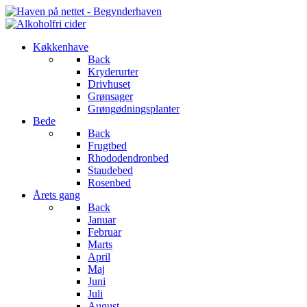
Køkkenhave
Back
Kryderurter
Drivhuset
Grønsager
Grøngødningsplanter
Bede
Back
Frugtbed
Rhododendronbed
Staudebed
Rosenbed
Årets gang
Back
Januar
Februar
Marts
April
Maj
Juni
Juli
August