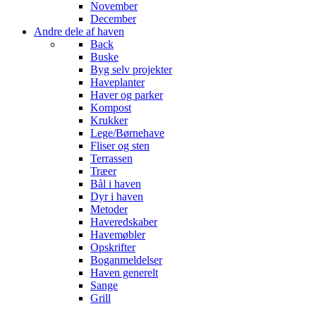
November
December
Andre dele af haven
Back
Buske
Byg selv projekter
Haveplanter
Haver og parker
Kompost
Krukker
Lege/Børnehave
Fliser og sten
Terrassen
Træer
Bål i haven
Dyr i haven
Metoder
Haveredskaber
Havemøbler
Opskrifter
Boganmeldelser
Haven generelt
Sange
Grill