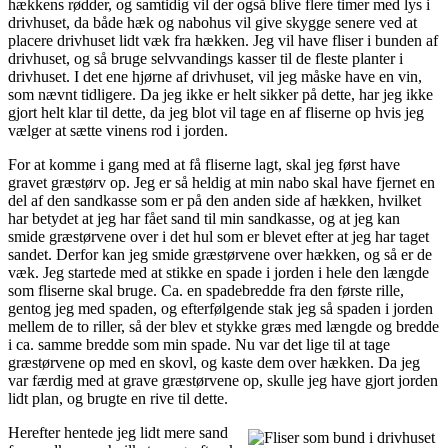
hækkens rødder, og samtidig vil der også blive flere timer med lys i
drivhuset, da både hæk og nabohus vil give skygge senere ved at
placere drivhuset lidt væk fra hækken. Jeg vil have fliser i bunden af
drivhuset, og så bruge selvvandings kasser til de fleste planter i
drivhuset. I det ene hjørne af drivhuset, vil jeg måske have en vin,
som nævnt tidligere. Da jeg ikke er helt sikker på dette, har jeg ikke
gjort helt klar til dette, da jeg blot vil tage en af fliserne op hvis jeg
vælger at sætte vinens rod i jorden.
For at komme i gang med at få fliserne lagt, skal jeg først have
gravet græstørv op. Jeg er så heldig at min nabo skal have fjernet en
del af den sandkasse som er på den anden side af hækken, hvilket
har betydet at jeg har fået sand til min sandkasse, og at jeg kan
smide græstørvene over i det hul som er blevet efter at jeg har taget
sandet. Derfor kan jeg smide græstørvene over hækken, og så er de
væk. Jeg startede med at stikke en spade i jorden i hele den længde
som fliserne skal bruge. Ca. en spadebredde fra den første rille,
gentog jeg med spaden, og efterfølgende stak jeg så spaden i jorden
mellem de to riller, så der blev et stykke græs med længde og bredde
i ca. samme bredde som min spade. Nu var det lige til at tage
græstørvene op med en skovl, og kaste dem over hækken. Da jeg
var færdig med at grave græstørvene op, skulle jeg have gjort jorden
lidt plan, og brugte en rive til dette.
Herefter hentede jeg lidt mere sand