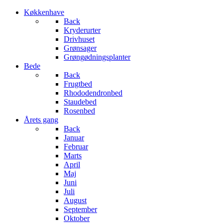
Køkkenhave
Back
Kryderurter
Drivhuset
Grønsager
Grøngødningsplanter
Bede
Back
Frugtbed
Rhododendronbed
Staudebed
Rosenbed
Årets gang
Back
Januar
Februar
Marts
April
Maj
Juni
Juli
August
September
Oktober