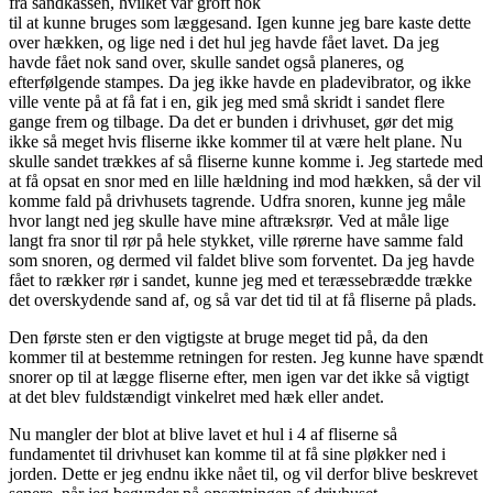
fra sandkassen, hvilket var groft nok
til at kunne bruges som læggesand. Igen kunne jeg bare kaste dette
over hækken, og lige ned i det hul jeg havde fået lavet. Da jeg
havde fået nok sand over, skulle sandet også planeres, og
efterfølgende stampes. Da jeg ikke havde en pladevibrator, og ikke
ville vente på at få fat i en, gik jeg med små skridt i sandet flere
gange frem og tilbage. Da det er bunden i drivhuset, gør det mig
ikke så meget hvis fliserne ikke kommer til at være helt plane. Nu
skulle sandet trækkes af så fliserne kunne komme i. Jeg startede med
at få opsat en snor med en lille hældning ind mod hækken, så der vil
komme fald på drivhusets tagrende. Udfra snoren, kunne jeg måle
hvor langt ned jeg skulle have mine aftræksrør. Ved at måle lige
langt fra snor til rør på hele stykket, ville rørerne have samme fald
som snoren, og dermed vil faldet blive som forventet. Da jeg havde
fået to rækker rør i sandet, kunne jeg med et teræssebrædde trække
det overskydende sand af, og så var det tid til at få fliserne på plads.
Den første sten er den vigtigste at bruge meget tid på, da den
kommer til at bestemme retningen for resten. Jeg kunne have spændt
snorer op til at lægge fliserne efter, men igen var det ikke så vigtigt
at det blev fuldstændigt vinkelret med hæk eller andet.
Nu mangler der blot at blive lavet et hul i 4 af fliserne så
fundamentet til drivhuset kan komme til at få sine pløkker ned i
jorden. Dette er jeg endnu ikke nået til, og vil derfor blive beskrevet