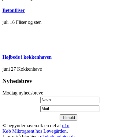
Betonfliser
juli 16
Fliser og sten
Højbede i køkkenhaven
juni 27
Køkkenhave
Nyhedsbrev
Modtag nyhedsbreve
© begynderhaven.dk en del af
n1u
.
Køb Mikrogrønt hos Løvegården
.
Læs også bloggen:
gladudengluten.dk