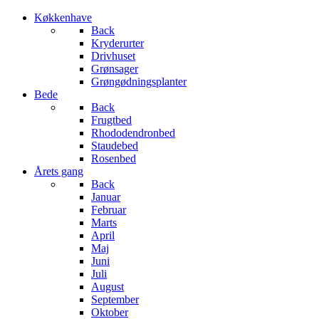
Køkkenhave
Back
Kryderurter
Drivhuset
Grønsager
Grøngødningsplanter
Bede
Back
Frugtbed
Rhododendronbed
Staudebed
Rosenbed
Årets gang
Back
Januar
Februar
Marts
April
Maj
Juni
Juli
August
September
Oktober