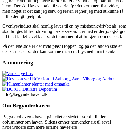
jeg hente det nu. Jeg kørte derfor ud efter vinduet, og har nu fået det
hjem. Der skal laves nogle til ved det før det kommer til at virke,
men noget af det kan jeg selv, og resten regner jeg med at kunne få
lidt faderligt hjælp til.
Ovenlysvinduet skal nemlig laves til en ny mistbænk/drivbænk, som
skal bruges til fremdrivning næste sæson. Dermed er der jo også god
tid til at få det lavet klar, så det kommer til at fungere som det skal.
På den ene side er der hvid plast i toppen, og på den anden side er
der klar plast, så der kan komme masser af lys ned i mistbænken.
Annoncering
info@begynderhaven.dk
Om Begynderhaven
Begynderhaven - haven på nettet er stedet hvor du finder
oplysninger om haven. Sidens emner henvender sig til såvel
nybegyndere som mere erfarne haveejere