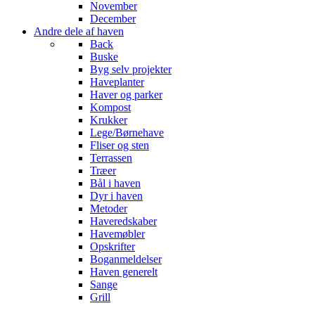
November
December
Andre dele af haven
Back
Buske
Byg selv projekter
Haveplanter
Haver og parker
Kompost
Krukker
Lege/Børnehave
Fliser og sten
Terrassen
Træer
Bål i haven
Dyr i haven
Metoder
Haveredskaber
Havemøbler
Opskrifter
Boganmeldelser
Haven generelt
Sange
Grill