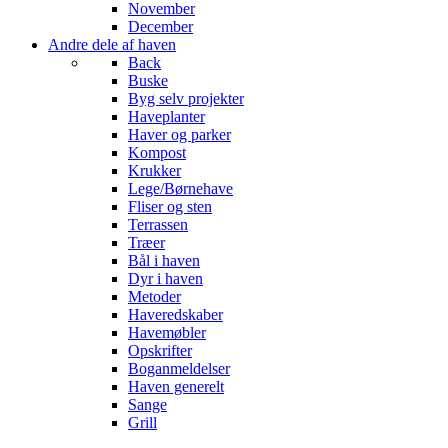
November
December
Andre dele af haven
Back
Buske
Byg selv projekter
Haveplanter
Haver og parker
Kompost
Krukker
Lege/Børnehave
Fliser og sten
Terrassen
Træer
Bål i haven
Dyr i haven
Metoder
Haveredskaber
Havemøbler
Opskrifter
Boganmeldelser
Haven generelt
Sange
Grill