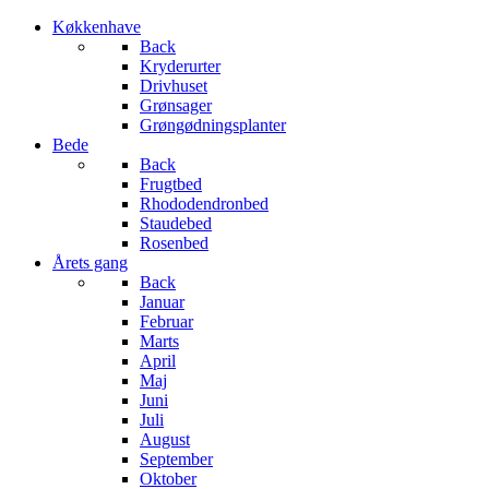
Køkkenhave
Back
Kryderurter
Drivhuset
Grønsager
Grøngødningsplanter
Bede
Back
Frugtbed
Rhododendronbed
Staudebed
Rosenbed
Årets gang
Back
Januar
Februar
Marts
April
Maj
Juni
Juli
August
September
Oktober