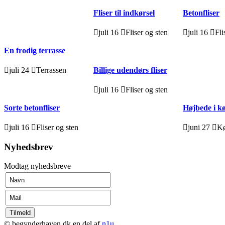
Fliser til indkørsel
Betonfliser
juli 16
Fliser og sten
juli 16
Fli
En frodig terrasse
Billige udendørs fliser
juli 24
Terrassen
juli 16
Fliser og sten
Sorte betonfliser
Højbede i 
juli 16
Fliser og sten
juni 27
K
Nyhedsbrev
Modtag nyhedsbreve
© begynderhaven.dk en del af
n1u
.