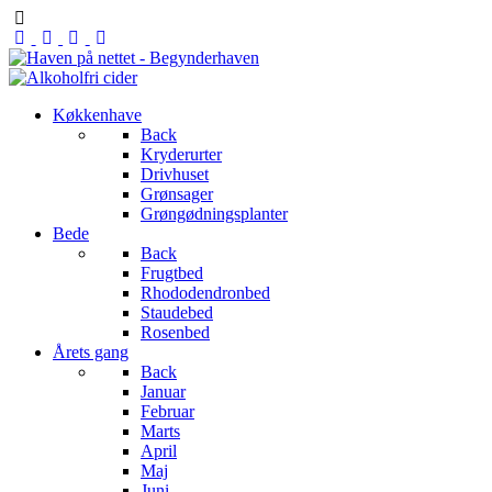
Køkkenhave
Back
Kryderurter
Drivhuset
Grønsager
Grøngødningsplanter
Bede
Back
Frugtbed
Rhododendronbed
Staudebed
Rosenbed
Årets gang
Back
Januar
Februar
Marts
April
Maj
Juni