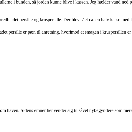
llerne i bunden, så jorden kunne blive i kassen. Jeg hælder vand ned på 
 bredbladet persille og kruspersille. Der blev sået ca. en halv kasse med h
t persille er pæn til anretning, hvorimod at smagen i kruspersillen er b
r om haven. Sidens emner henvender sig til såvel nybegyndere som mere