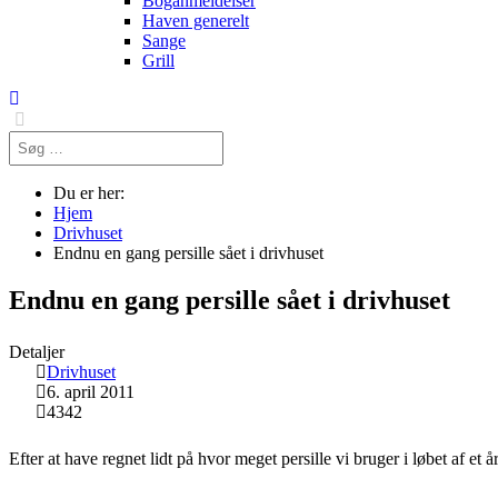
Boganmeldelser
Haven generelt
Sange
Grill
Søg
…
Du er her:
Hjem
Drivhuset
Endnu en gang persille sået i drivhuset
Endnu en gang persille sået i drivhuset
Detaljer
Drivhuset
6. april 2011
4342
Efter at have regnet lidt på hvor meget persille vi bruger i løbet af et å