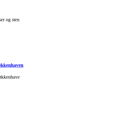
ser og sten
køkkenhaven
økkenhave