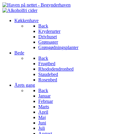
Køkkenhave
Back
Kryderurter
Drivhuset
Grønsager
Grøngødningsplanter
Bede
Back
Frugtbed
Rhododendronbed
Staudebed
Rosenbed
Årets gang
Back
Januar
Februar
Marts
April
Maj
Juni
Juli
August