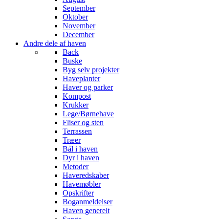
September
Oktober
November
December
Andre dele af haven
Back
Buske
Byg selv projekter
Haveplanter
Haver og parker
Kompost
Krukker
Lege/Børnehave
Fliser og sten
Terrassen
Træer
Bål i haven
Dyr i haven
Metoder
Haveredskaber
Havemøbler
Opskrifter
Boganmeldelser
Haven generelt