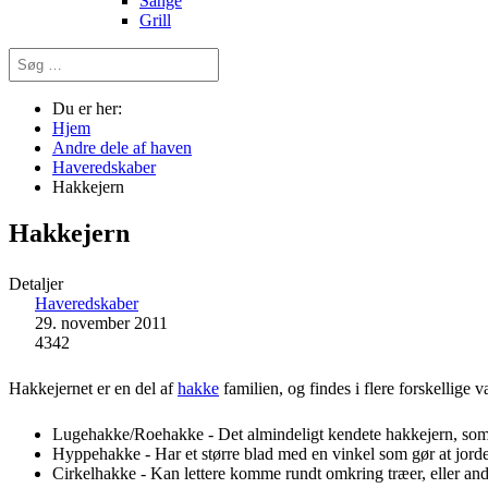
Sange
Grill
Søg
…
Du er her:
Hjem
Andre dele af haven
Haveredskaber
Hakkejern
Hakkejern
Detaljer
Haveredskaber
29. november 2011
4342
Hakkejernet er en del af
hakke
familien, og findes i flere forskellige va
Lugehakke/Roehakke - Det almindeligt kendete hakkejern, som
Hyppehakke - Har et større blad med en vinkel som gør at jorde
Cirkelhakke - Kan lettere komme rundt omkring træer, eller andr