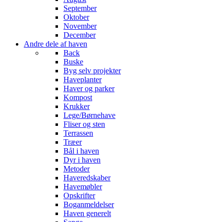
September
Oktober
November
December
Andre dele af haven
Back
Buske
Byg selv projekter
Haveplanter
Haver og parker
Kompost
Krukker
Lege/Børnehave
Fliser og sten
Terrassen
Træer
Bål i haven
Dyr i haven
Metoder
Haveredskaber
Havemøbler
Opskrifter
Boganmeldelser
Haven generelt