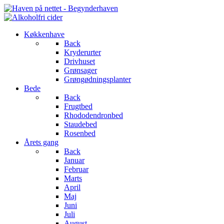
Køkkenhave
Back
Kryderurter
Drivhuset
Grønsager
Grøngødningsplanter
Bede
Back
Frugtbed
Rhododendronbed
Staudebed
Rosenbed
Årets gang
Back
Januar
Februar
Marts
April
Maj
Juni
Juli
August