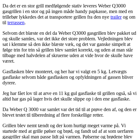
Da det er en stor grill medfølgende stativ leveres Weber Q3000
gasgrillen i en stor og på ingen måde handy papkasse, men med en
trillebør lykkedes det at transportere grillen fra den nye
trailer
og om
til
terrassen
.
Selvom det blæste en del da Weber Q3000 gasgrillen blev pakket ud
og skulle samles, var det ikke det store problem. Vejledningen blev
sat i klemme så den ikke blæste væk, og det var ganske simpelt at
følge trin for trin så grillen blev samlet korrekt, og uden at man står
tilbage med halvdelen af skruerne uden at vide hvor de skulle have
været.
Gasflasken blev monteret, og her har vi valgt en 5 kg. Letvægts
gasflaske selvom både gasflasken og opfyldningen af gassen bliver
dyrere.
Jeg har fået lov til at arve en 11 kg gul gasflaske til grillen også, så vi
altid har gas på lager hvis det skulle slippe op i den ene gasflaske.
Da Weber Q 3000 var samlet var det tid til at prøve den af, og den er
blevet testet til tilberedning af flere forskellige retter.
Grillen blev nemt tændt og der kom hurtigt meget varme på. Vi
startede med at grille pølser og brød, og fandt ud af at som uerfaren
gasgriller skal man passe lidt på varmen. Pølserne og brødene blev