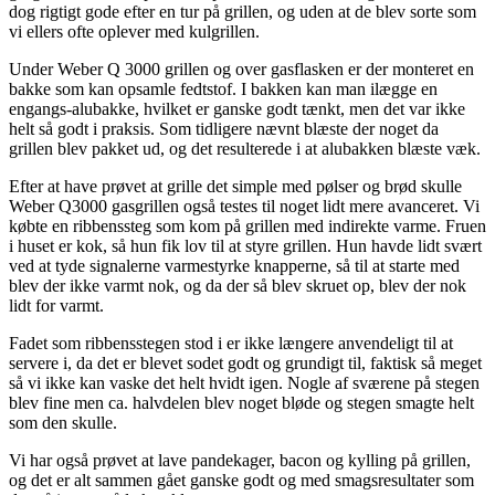
dog rigtigt gode efter en tur på grillen, og uden at de blev sorte som
vi ellers ofte oplever med kulgrillen.
Under Weber Q 3000 grillen og over gasflasken er der monteret en
bakke som kan opsamle fedtstof. I bakken kan man ilægge en
engangs-alubakke, hvilket er ganske godt tænkt, men det var ikke
helt så godt i praksis. Som tidligere nævnt blæste der noget da
grillen blev pakket ud, og det resulterede i at alubakken blæste væk.
Efter at have prøvet at grille det simple med pølser og brød skulle
Weber Q3000 gasgrillen også testes til noget lidt mere avanceret. Vi
købte en ribbenssteg som kom på grillen med indirekte varme. Fruen
i huset er kok, så hun fik lov til at styre grillen. Hun havde lidt svært
ved at tyde signalerne varmestyrke knapperne, så til at starte med
blev der ikke varmt nok, og da der så blev skruet op, blev der nok
lidt for varmt.
Fadet som ribbensstegen stod i er ikke længere anvendeligt til at
servere i, da det er blevet sodet godt og grundigt til, faktisk så meget
så vi ikke kan vaske det helt hvidt igen. Nogle af sværene på stegen
blev fine men ca. halvdelen blev noget bløde og stegen smagte helt
som den skulle.
Vi har også prøvet at lave pandekager, bacon og kylling på grillen,
og det er alt sammen gået ganske godt og med smagsresultater som