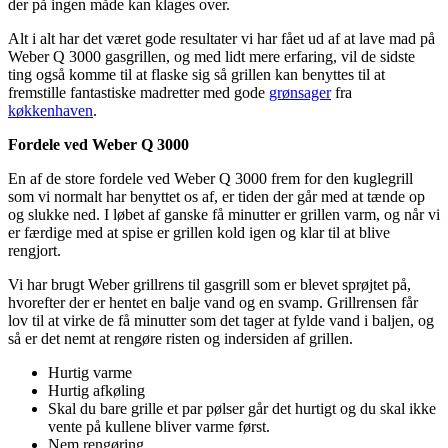
der på ingen måde kan klages over.
Alt i alt har det været gode resultater vi har fået ud af at lave mad på
Weber Q 3000 gasgrillen, og med lidt mere erfaring, vil de sidste
ting også komme til at flaske sig så grillen kan benyttes til at
fremstille fantastiske madretter med gode
grønsager
fra
køkkenhaven
.
Fordele ved Weber Q 3000
En af de store fordele ved Weber Q 3000 frem for den kuglegrill
som vi normalt har benyttet os af, er tiden der går med at tænde op
og slukke ned. I løbet af ganske få minutter er grillen varm, og når vi
er færdige med at spise er grillen kold igen og klar til at blive
rengjort.
Vi har brugt Weber grillrens til gasgrill som er blevet sprøjtet på,
hvorefter der er hentet en balje vand og en svamp. Grillrensen får
lov til at virke de få minutter som det tager at fylde vand i baljen, og
så er det nemt at rengøre risten og indersiden af grillen.
Hurtig varme
Hurtig afkøling
Skal du bare grille et par pølser går det hurtigt og du skal ikke
vente på kullene bliver varme først.
Nem rengøring