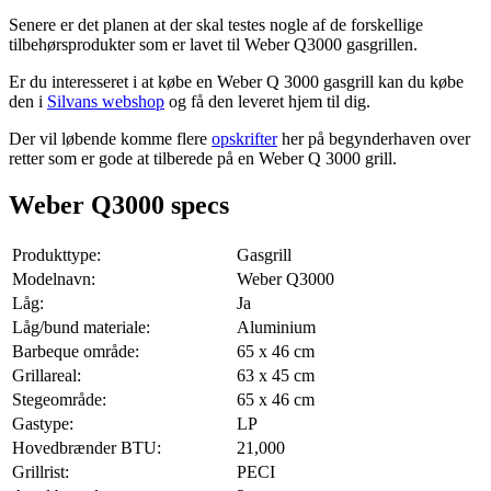
Senere er det planen at der skal testes nogle af de forskellige
tilbehørsprodukter som er lavet til Weber Q3000 gasgrillen.
Er du interesseret i at købe en Weber Q 3000 gasgrill kan du købe
den i
Silvans webshop
og få den leveret hjem til dig.
Der vil løbende komme flere
opskrifter
her på begynderhaven over
retter som er gode at tilberede på en Weber Q 3000 grill.
Weber Q3000 specs
Produkttype:
Gasgrill
Modelnavn:
Weber Q3000
Låg:
Ja
Låg/bund materiale:
Aluminium
Barbeque område:
65 x 46 cm
Grillareal:
63 x 45 cm
Stegeområde:
65 x 46 cm
Gastype:
LP
Hovedbrænder BTU:
21,000
Grillrist:
PECI