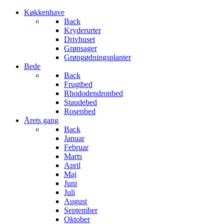
Køkkenhave
Back
Kryderurter
Drivhuset
Grønsager
Grøngødningsplanter
Bede
Back
Frugtbed
Rhododendronbed
Staudebed
Rosenbed
Årets gang
Back
Januar
Februar
Marts
April
Maj
Juni
Juli
August
September
Oktober