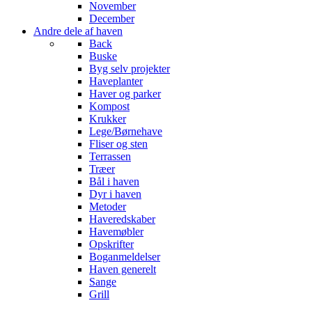
November
December
Andre dele af haven
Back
Buske
Byg selv projekter
Haveplanter
Haver og parker
Kompost
Krukker
Lege/Børnehave
Fliser og sten
Terrassen
Træer
Bål i haven
Dyr i haven
Metoder
Haveredskaber
Havemøbler
Opskrifter
Boganmeldelser
Haven generelt
Sange
Grill