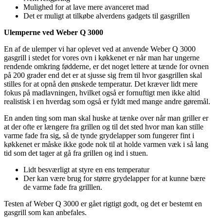
Mulighed for at lave mere avanceret mad
Det er muligt at tilkøbe alverdens gadgets til gasgrillen
Ulemperne ved Weber Q 3000
En af de ulemper vi har oplevet ved at anvende Weber Q 3000
gasgrill i stedet for vores ovn i køkkenet er når man har ungerne
rendende omkring fødderne, er det noget lettere at tænde for ovnen
på 200 grader end det er at sjusse sig frem til hvor gasgrillen skal
stilles for at opnå den ønskede temperatur. Det kræver lidt mere
fokus på madlavningen, hvilket også er fornuftigt men ikke altid
realistisk i en hverdag som også er fyldt med mange andre gøremål.
En anden ting som man skal huske at tænke over når man griller er
at der ofte er længere fra grillen og til det sted hvor man kan stille
varme fade fra sig, så de tynde grydelapper som fungerer fint i
køkkenet er måske ikke gode nok til at holde varmen væk i så lang
tid som det tager at gå fra grillen og ind i stuen.
Lidt besværligt at styre en ens temperatur
Der kan være brug for større grydelapper for at kunne bære
de varme fade fra grilllen.
Testen af Weber Q 3000 er gået rigtigt godt, og det er bestemt en
gasgrill som kan anbefales.