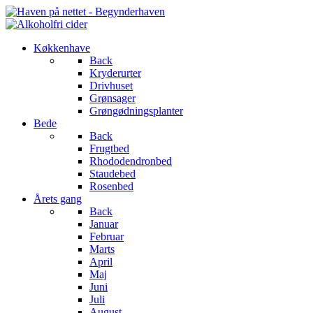
Køkkenhave
Back
Kryderurter
Drivhuset
Grønsager
Grøngødningsplanter
Bede
Back
Frugtbed
Rhododendronbed
Staudebed
Rosenbed
Årets gang
Back
Januar
Februar
Marts
April
Maj
Juni
Juli
August