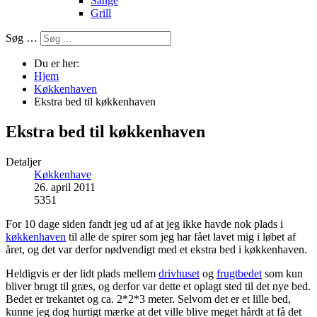
Sange
Grill
Søg …
Du er her:
Hjem
Køkkenhaven
Ekstra bed til køkkenhaven
Ekstra bed til køkkenhaven
Detaljer
Køkkenhave
26. april 2011
5351
For 10 dage siden fandt jeg ud af at jeg ikke havde nok plads i
køkkenhaven
til alle de spirer som jeg har fået lavet mig i løbet af
året, og det var derfor nødvendigt med et ekstra bed i køkkenhaven.
Heldigvis er der lidt plads mellem
drivhuset
og
frugtbedet
som kun
bliver brugt til græs, og derfor var dette et oplagt sted til det nye bed.
Bedet er trekantet og ca. 2*2*3 meter. Selvom det er et lille bed,
kunne jeg dog hurtigt mærke at det ville blive meget hårdt at få det