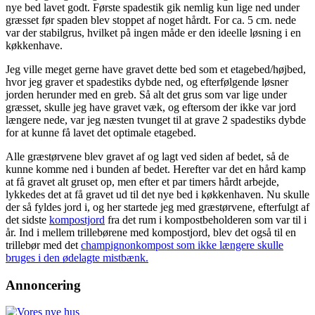
nye bed lavet godt. Første spadestik gik nemlig kun lige ned under
græsset før spaden blev stoppet af noget hårdt. For ca. 5 cm. nede
var der stabilgrus, hvilket på ingen måde er den ideelle løsning i en
køkkenhave.
Jeg ville meget gerne have gravet dette bed som et etagebed/højbed,
hvor jeg graver et spadestiks dybde ned, og efterfølgende løsner
jorden herunder med en greb. Så alt det grus som var lige under
græsset, skulle jeg have gravet væk, og eftersom der ikke var jord
længere nede, var jeg næsten tvunget til at grave 2 spadestiks dybde
for at kunne få lavet det optimale etagebed.
Alle græstørvene blev gravet af og lagt ved siden af bedet, så de
kunne komme ned i bunden af bedet. Herefter var det en hård kamp
at få gravet alt gruset op, men efter et par timers hårdt arbejde,
lykkedes det at få gravet ud til det nye bed i køkkenhaven. Nu skulle
der så fyldes jord i, og her startede jeg med græstørvene, efterfulgt af
det sidste
kompostjord
fra det rum i kompostbeholderen som var til i
år. Ind i mellem trillebørene med kompostjord, blev det også til en
trillebør med det
champignonkompost som ikke længere skulle
bruges i den ødelagte mistbænk.
Annoncering