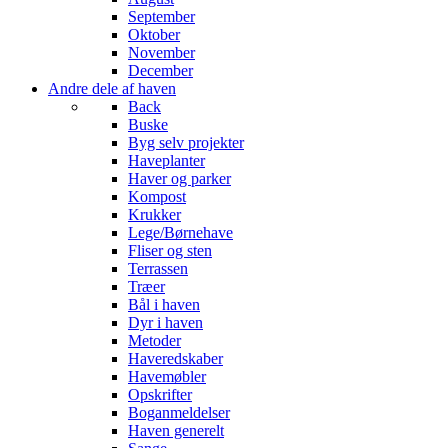
September
Oktober
November
December
Andre dele af haven
Back
Buske
Byg selv projekter
Haveplanter
Haver og parker
Kompost
Krukker
Lege/Børnehave
Fliser og sten
Terrassen
Træer
Bål i haven
Dyr i haven
Metoder
Haveredskaber
Havemøbler
Opskrifter
Boganmeldelser
Haven generelt