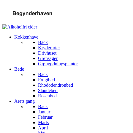
Køkkenhave
Back
Kryderurter
Drivhuset
Grønsager
Grøngødningsplanter
Bede
Back
Frugtbed
Rhododendronbed
Staudebed
Rosenbed
Årets gang
Back
Januar
Februar
Marts
April