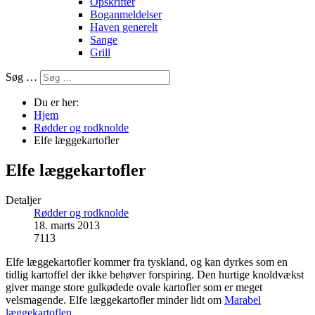
Opskrifter
Boganmeldelser
Haven generelt
Sange
Grill
Søg …
Du er her:
Hjem
Rødder og rodknolde
Elfe læggekartofler
Elfe læggekartofler
Detaljer
Rødder og rodknolde
18. marts 2013
7113
Elfe læggekartofler kommer fra tyskland, og kan dyrkes som en
tidlig kartoffel der ikke behøver forspiring. Den hurtige knoldvækst
giver mange store gulkødede ovale kartofler som er meget
velsmagende. Elfe læggekartofler minder lidt om
Marabel
læggekartoflen
.