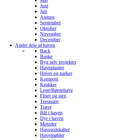
Maj
Juni
Juli
August
September
Oktober
November
December
Andre dele af haven
Back
Buske
Byg selv projekter
Haveplanter
Haver og parker
Kompost
Krukker
Lege/Børnehave
Fliser og sten
Terrassen
Træer
Bål i haven
Dyr i haven
Metoder
Haveredskaber
Havemøbler