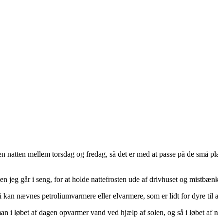
n natten mellem torsdag og fredag, så det er med at passe på de små p
den jeg går i seng, for at holde nattefrosten ude af drivhuset og mistbæn
 kan nævnes petroliumvarmere eller elvarmere, som er lidt for dyre til at
 i løbet af dagen opvarmer vand ved hjælp af solen, og så i løbet af n