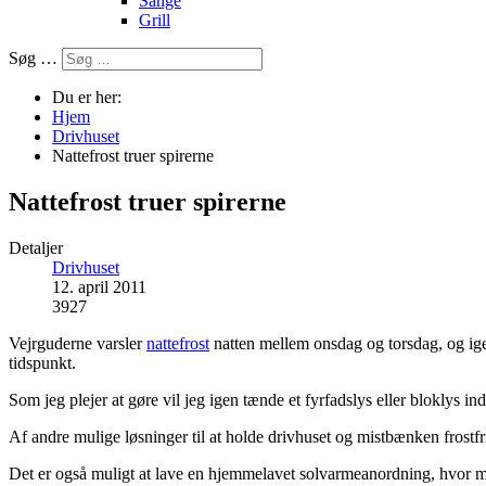
Sange
Grill
Søg …
Du er her:
Hjem
Drivhuset
Nattefrost truer spirerne
Nattefrost truer spirerne
Detaljer
Drivhuset
12. april 2011
3927
Vejrguderne varsler
nattefrost
natten mellem onsdag og torsdag, og ige
tidspunkt.
Som jeg plejer at gøre vil jeg igen tænde et fyrfadslys eller bloklys in
Af andre mulige løsninger til at holde drivhuset og mistbænken frostfri
Det er også muligt at lave en hjemmelavet solvarmeanordning, hvor man