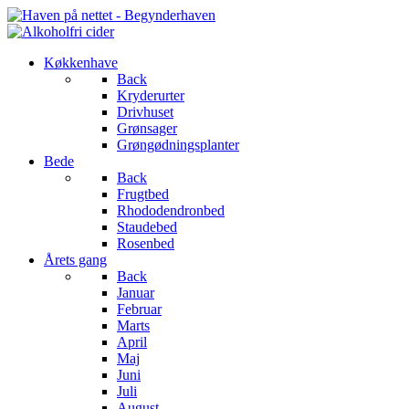
Køkkenhave
Back
Kryderurter
Drivhuset
Grønsager
Grøngødningsplanter
Bede
Back
Frugtbed
Rhododendronbed
Staudebed
Rosenbed
Årets gang
Back
Januar
Februar
Marts
April
Maj
Juni
Juli
August