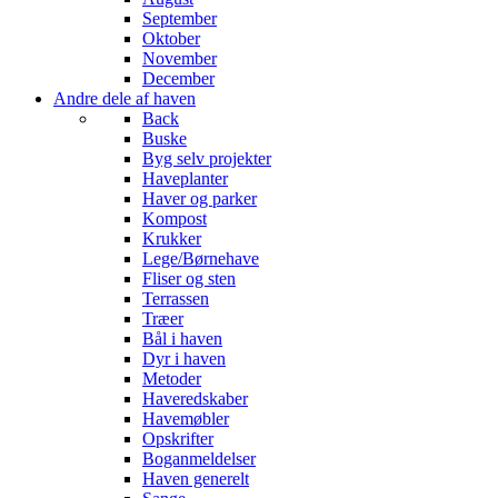
September
Oktober
November
December
Andre dele af haven
Back
Buske
Byg selv projekter
Haveplanter
Haver og parker
Kompost
Krukker
Lege/Børnehave
Fliser og sten
Terrassen
Træer
Bål i haven
Dyr i haven
Metoder
Haveredskaber
Havemøbler
Opskrifter
Boganmeldelser
Haven generelt