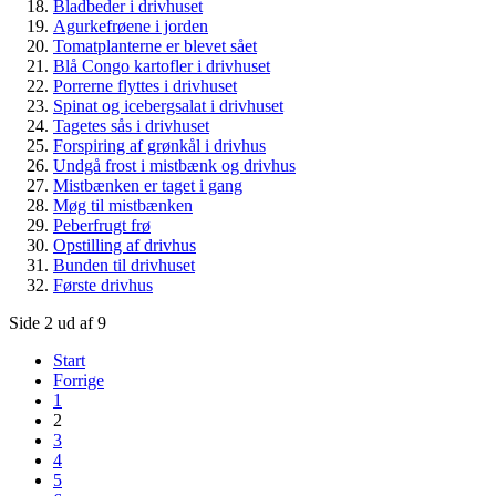
Bladbeder i drivhuset
Agurkefrøene i jorden
Tomatplanterne er blevet sået
Blå Congo kartofler i drivhuset
Porrerne flyttes i drivhuset
Spinat og icebergsalat i drivhuset
Tagetes sås i drivhuset
Forspiring af grønkål i drivhus
Undgå frost i mistbænk og drivhus
Mistbænken er taget i gang
Møg til mistbænken
Peberfrugt frø
Opstilling af drivhus
Bunden til drivhuset
Første drivhus
Side 2 ud af 9
Start
Forrige
1
2
3
4
5