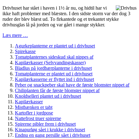
Drivhuset har stået i haven i 1½ år nu, og hidtil har vi
ikke haft problemer med blæsten. I den sidste storm var der dog 3
ruder der blev blæst ud. To firkantede og et trekantet stykke
drivhusglas lå på jorden og var gået i mange stykker.
Læs mere …
Agurkeplanterne er plantet ud i drivhuset
Spirekasse
Tomatplanternes sideskud skal nippes af
Kapilærkasser (Selvvandingskasser)
Bladlus på jordbærplanterne i drivhuset
Tomatplanterne er plantet ud i drivhuset
Kapilærkasserne er flyttet ind i drivhuset
Peber og snackpeber skal have de første blomster nippet af
Chiliplanten får de første blomster nippet af
Knoldselleri plantet ud i drivhuset
Kapilærkasser
Mistbænken er tabt
Kartofler i jordpose
Nattefrost truer spirerne
Spirerne pibler frem i drivhuset
Kinapurløg sået i krukke i drivhuset
Endnu en gang persille sået i drivhuset