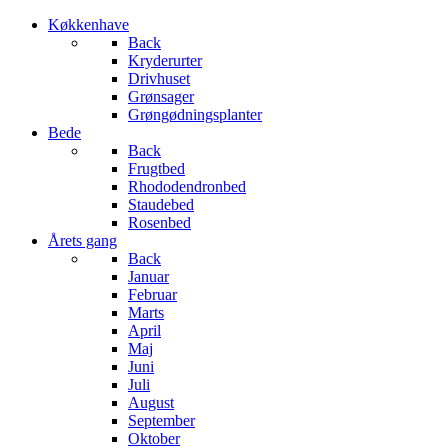
Køkkenhave
Back
Kryderurter
Drivhuset
Grønsager
Grøngødningsplanter
Bede
Back
Frugtbed
Rhododendronbed
Staudebed
Rosenbed
Årets gang
Back
Januar
Februar
Marts
April
Maj
Juni
Juli
August
September
Oktober