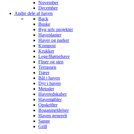
November
December
Andre dele af haven
Back
Buske
Byg selv projekter
Haveplanter
Haver og parker
Kompost
Krukker
Lege/Børnehave
Fliser og sten
Terrassen
Træer
Bål i haven
Dyr i haven
Metoder
Haveredskaber
Havemøbler
Opskrifter
Boganmeldelser
Haven generelt
Sange
Grill