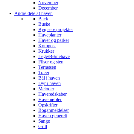
November
December
Andre dele af haven
Back
Buske
Byg selv projekter
Haveplanter
Haver og parker
Kompost
Krukker
Lege/Børnehave
Fliser og sten
Terrassen
Træer
Bål i haven
Dyr i haven
Metoder
Haveredskaber
Havemøbler
Opskrifter
Boganmeldelser
Haven generelt
Sange
Grill