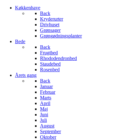
Køkkenhave
Back
Kryderurter
Drivhuset
Grønsager
Grøngødningsplanter
Bede
Back
Frugtbed
Rhododendronbed
Staudebed
Rosenbed
Årets gang
Back
Januar
Februar
Marts
April
Maj
Juni
Juli
August
September
Oktober