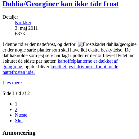
Dahlia/Georginer kan ikke tåle frost
Detaljer
Krukker
3. maj 2011
6873
I denne tid er der nattefrost, og derfor
er der nogle sarte planter som skal have lidt ekstra beskyttelse. De
dahliaknolde som jeg selv har lagt i potter er derfor blevet flyttet ind
i skuret de sidste par nætter,
kartoffelplanterne er dækket af
grangrene
, og der bliver
tændt et lys i drivhuset for at holde
nattefrosten ude.
Læs mere …
Side 1 ud af 2
1
2
Næste
Slut
Annoncering